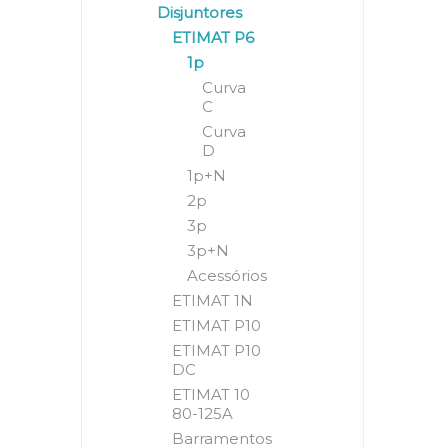
Disjuntores
ETIMAT P6
1p
Curva
C
Curva
D
1p+N
2p
3p
3p+N
Acessórios
ETIMAT 1N
ETIMAT P10
ETIMAT P10
DC
ETIMAT 10
80-125A
Barramentos