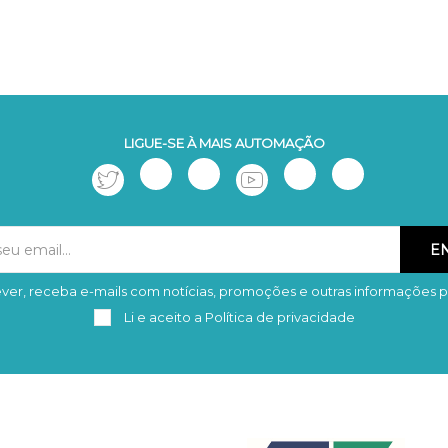
LIGUE-SE À MAIS AUTOMAÇÃO
ver, receba e-mails com notícias, promoções e outras informações p
Subscrever
Remover
Li e aceito a
Política de privacidade