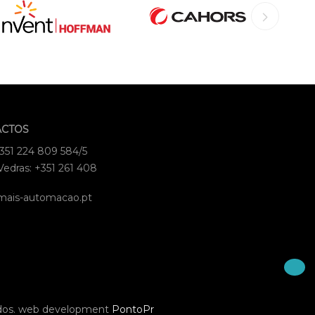
ACTOS
+351 224 809 584/5
Vedras: +351 261 408
mais-automacao.pt
dos.
web development
PontoPr