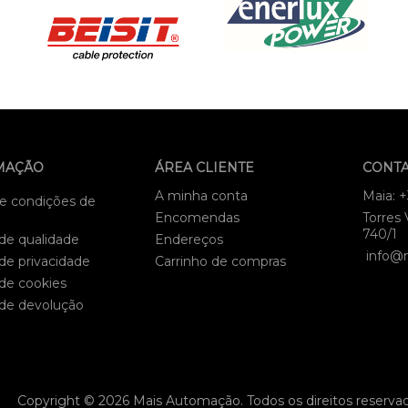
MAÇÃO
ÁREA CLIENTE
CONT
A minha conta
Maia: 
e condições de
Encomendas
Torres 
740/1
 de qualidade
Endereços
info@
 de privacidade
Carrinho de compras
 de cookies
 de devolução
Copyright © 2026 Mais Automação. Todos os direitos reserva