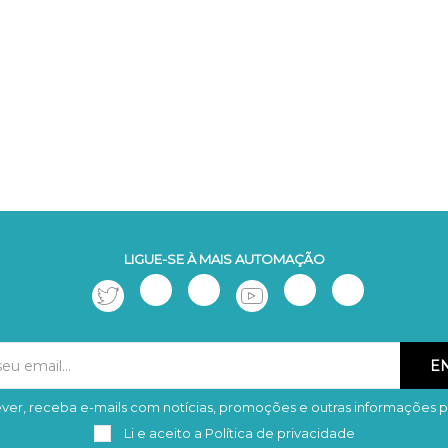
LIGUE-SE À MAIS AUTOMAÇÃO
ver, receba e-mails com notícias, promoções e outras informações p
Subscrever
Remover
Li e aceito a
Política de privacidade