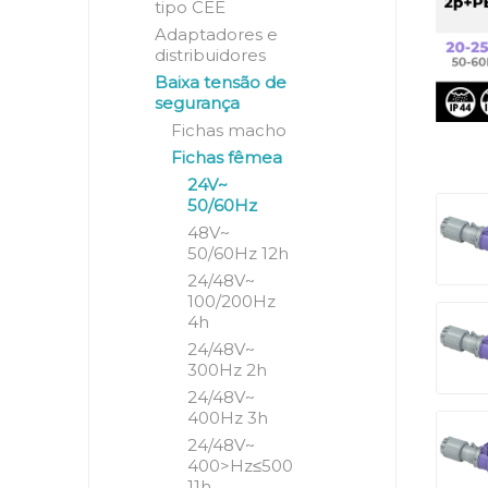
tipo CEE
Adaptadores e
distribuidores
Baixa tensão de
segurança
Fichas macho
Fichas fêmea
24V~
50/60Hz
48V~
50/60Hz 12h
24/48V~
100/200Hz
4h
24/48V~
300Hz 2h
24/48V~
400Hz 3h
24/48V~
400>Hz≤500
11h