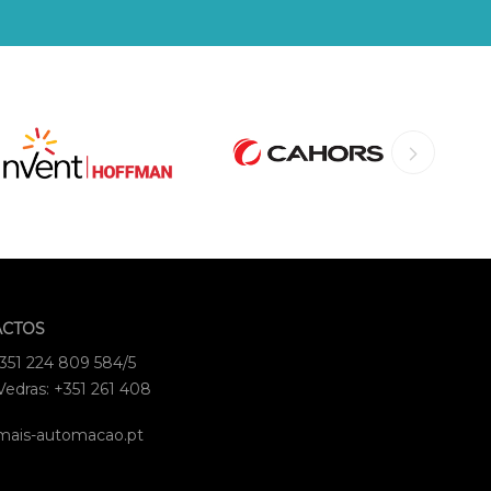
ACTOS
+351 224 809 584/5
Vedras: +351 261 408
mais-automacao.pt