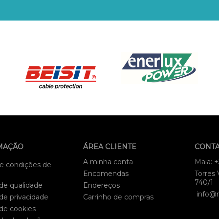
MAÇÃO
ÁREA CLIENTE
CONT
A minha conta
Maia: 
e condições de
Encomendas
Torres 
740/1
 de qualidade
Endereços
info@
 de privacidade
Carrinho de compras
 de cookies