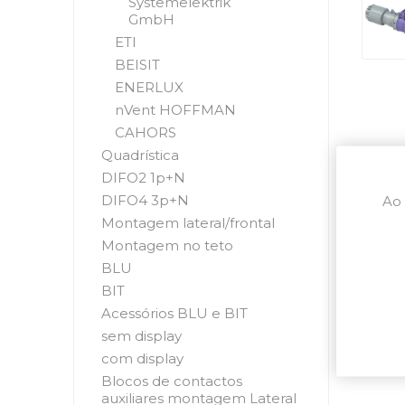
Systemelektrik
GmbH
ETI
BEISIT
ENERLUX
nVent HOFFMAN
CAHORS
Quadrística
DIFO2 1p+N
DIFO4 3p+N
Ao 
Montagem lateral/frontal
Montagem no teto
BLU
BIT
Acessórios BLU e BIT
sem display
com display
Blocos de contactos
auxiliares montagem Lateral