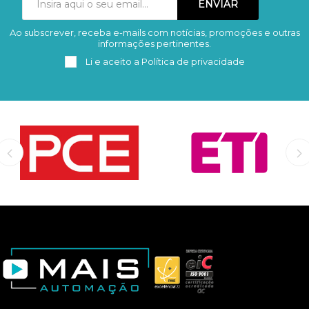
Ao subscrever, receba e-mails com notícias, promoções e outras
Subscrever
Remover
informações pertinentes.
Li e aceito a
Política de privacidade