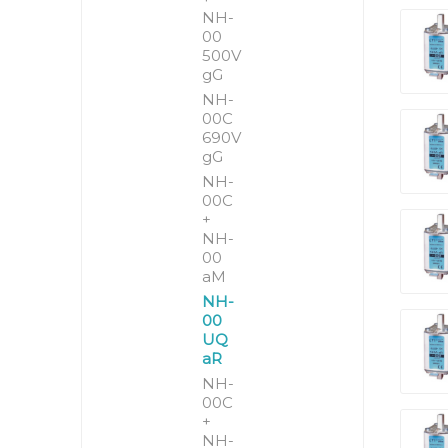
NH-
00
500V
gG
NH-
00C
690V
gG
NH-
00C
+
NH-
00
aM
NH-
00
UQ
aR
NH-
00C
+
NH-