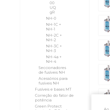
00
UQ
gR
NH-0
NH-1C +
NH-1
NH-2C +
NH-2
NH-3C +
NH-3
NH-4a +
NH-4
Seccionadores
de fusíveis NH
Acessórios para
fusíveis NH
Fusíveis e bases MT
Correção do fator de
potência
Green Protect
Ao 