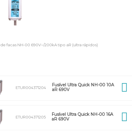
s de facas NH-00 690V~/200kA tipo aR (ultra rápidos)
Fusível Ultra Quick NH-00 10A
ETUR004371204
aR 690V
Fusível Ultra Quick NH-00 16A
ETUR004371205
aR 690V