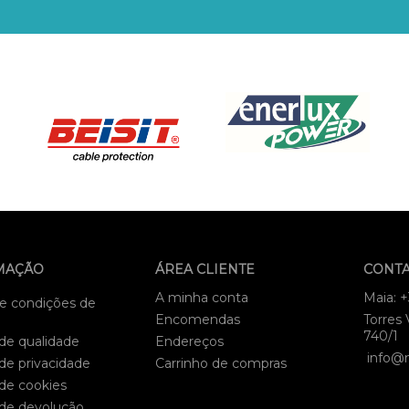
MAÇÃO
ÁREA CLIENTE
CONT
A minha conta
Maia: 
e condições de
Encomendas
Torres 
740/1
 de qualidade
Endereços
info@
 de privacidade
Carrinho de compras
 de cookies
 de devolução