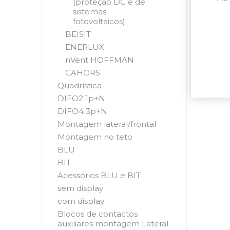
(proteção DC e de
sistemas
fotovoltaicos)
BEISIT
ENERLUX
nVent HOFFMAN
CAHORS
Quadrística
DIFO2 1p+N
DIFO4 3p+N
Montagem lateral/frontal
Montagem no teto
BLU
BIT
Acessórios BLU e BIT
sem display
com display
Blocos de contactos
auxiliares montagem Lateral