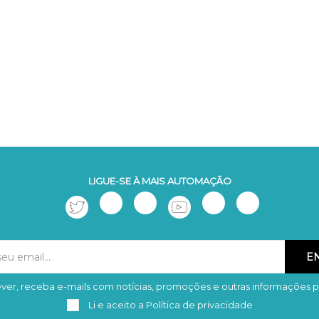
LIGUE-SE À MAIS AUTOMAÇÃO
ver, receba e-mails com notícias, promoções e outras informações p
Subscrever
Remover
Li e aceito a
Política de privacidade