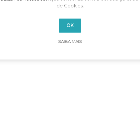
de Cookies.
Fusível Ultra Quick NH-00 125A
ETUR004371215
aR 690V
OK
SAIBA MAIS
1
2