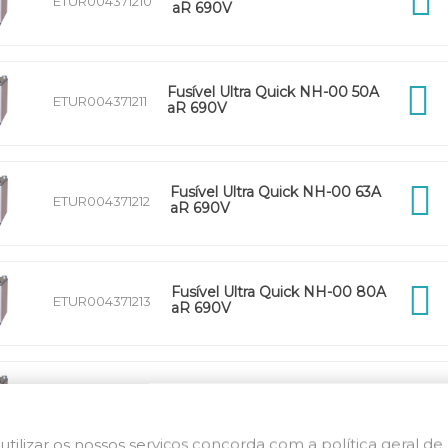
ETUR004371210
aR 690V
Fusível Ultra Quick NH-00 50A
ETUR004371211
aR 690V
Fusível Ultra Quick NH-00 63A
ETUR004371212
aR 690V
Fusível Ultra Quick NH-00 80A
ETUR004371213
aR 690V
Fusível Ultra Quick NH-00 100A
ETUR004371214
aR 690V
utilizar os nossos serviços concorda com a política geral de