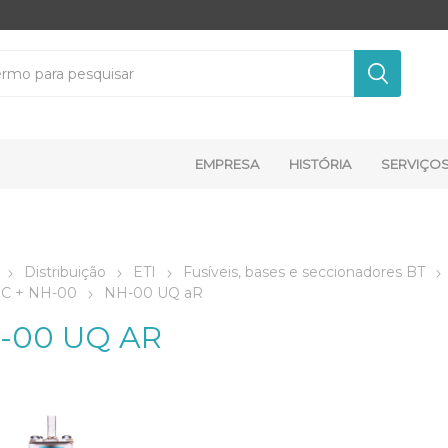
EMPRESA
HISTÓRIA
SERVIÇO
Distribuição
ETI
Fusíveis, bases e seccionadores BT
C + NH-00
NH-00 UQ aR
-00 UQ AR