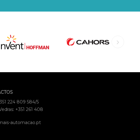
ACTOS
+351 224 809 584/5
Vedras: +351 261 408
mais-automacao.pt