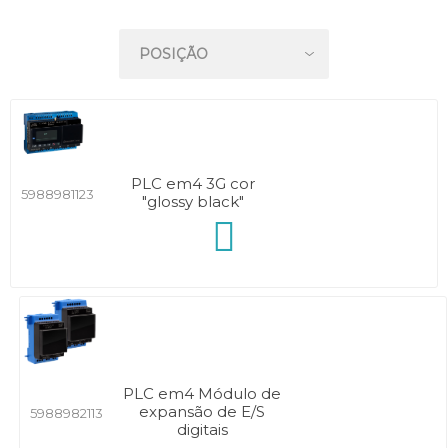
PLC em4 3G cor
5988981123
"glossy black"
PLC em4 Módulo de
expansão de E/S
5988982113
digitais