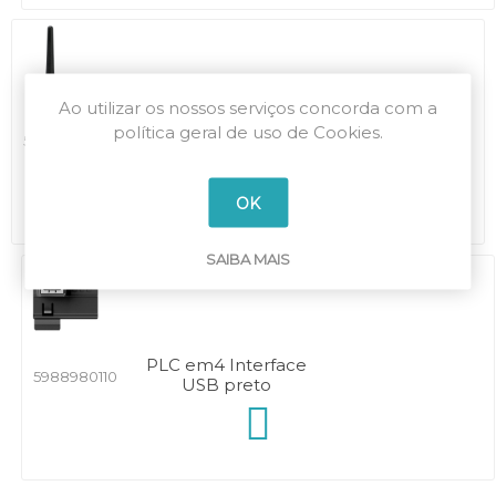
Ao utilizar os nossos serviços concorda com a
PLC em4 Antena GSM
política geral de uso de Cookies.
5988980160
c/3 metros de cabo
OK
SAIBA MAIS
PLC em4 Interface
5988980110
USB preto