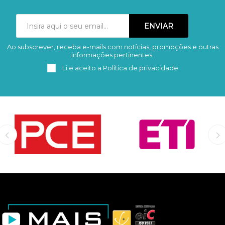
Ao subscrever, receba e-mails com notícias, promoções e outras
Subscrever
Remover
informações pertinentes.
Li e aceito a
Política de privacidade