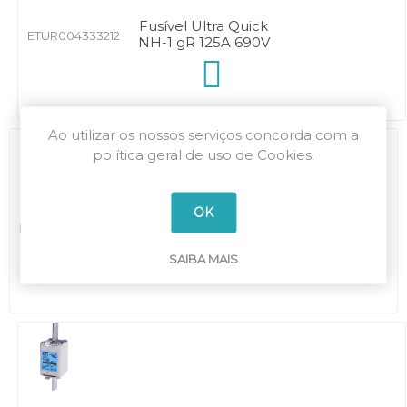
Fusível Ultra Quick
ETUR004333212
NH-1 gR 125A 690V
Ao utilizar os nossos serviços concorda com a
política geral de uso de Cookies.
OK
Fusível Ultra Quick
ETUR004333213
NH-1 aR 160A 690V
SAIBA MAIS