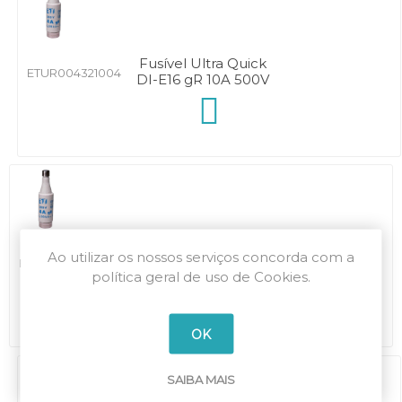
Fusível Ultra Quick
ETUR004321004
DI-E16 gR 10A 500V
Fusível Ultra Quick
Ao utilizar os nossos serviços concorda com a
ETUR004321005
DI-E16 gR 16A 500V
política geral de uso de Cookies.
OK
SAIBA MAIS