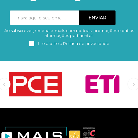
Ao subscrever, receba e-mails com notícias, promoções e outras
Subscrever
Remover
informações pertinentes.
Li e aceito a
Política de privacidade