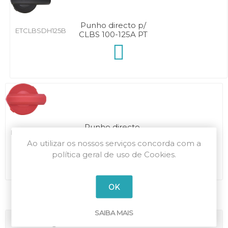
Punho directo p/
ETCLBSDH125B
CLBS 100-125A PT
Punho directo
ETCLBSDH80YR
p/CLBS 16-80A VM
Ao utilizar os nossos serviços concorda com a
política geral de uso de Cookies.
OK
SAIBA MAIS
Categorias