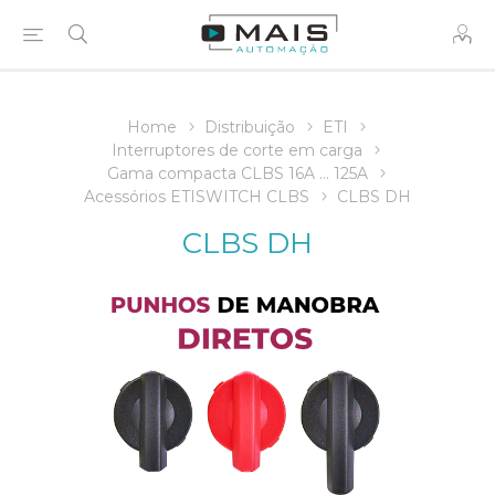
Home
Distribuição
ETI
Interruptores de corte em carga
Gama compacta CLBS 16A ... 125A
Acessórios ETISWITCH CLBS
CLBS DH
CLBS DH