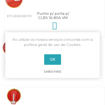
Punho p/ porta p/
ETCLBSEH80YR
CLBS 16-80A VM
Ao utilizar os nossos serviços concorda com a
política geral de uso de Cookies.
OK
Punho p/ porta p/
ETCLBSEH125YR
CLBS 100-125A VM
SAIBA MAIS