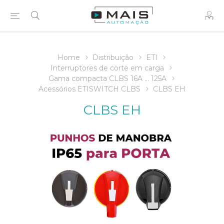
Home
Distribuição
ETI
Interruptores de corte em carga
Gama compacta CLBS 16A ... 125A
Acessórios ETISWITCH CLBS
CLBS EH
CLBS EH