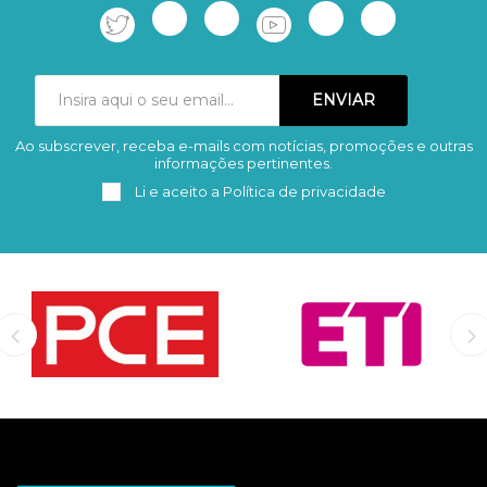
Ao subscrever, receba e-mails com notícias, promoções e outras
Subscrever
Remover
informações pertinentes.
Li e aceito a
Política de privacidade