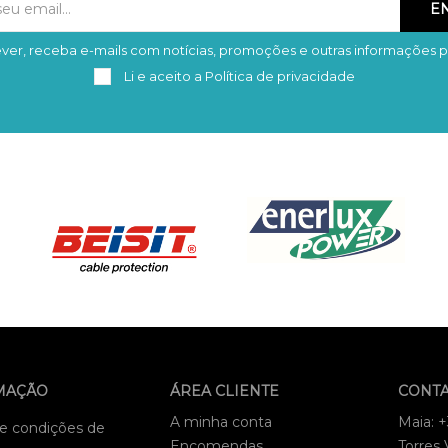
ver, receba e-mails com notícias, promoções e outras informações p
Subscrever
Remover
Li e aceito a
Política de privacidade
MAÇÃO
ÁREA CLIENTE
CONT
A minha conta
Maia: 
e condições de
Encomendas
Torres 