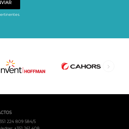
ertinentes.
ACTOS
+351 224 809 584/5
Vedras: +351 261 408