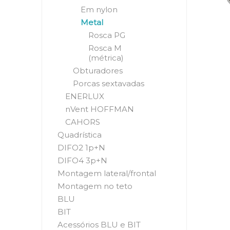
Em nylon
Metal
Rosca PG
Rosca M
(métrica)
Obturadores
Porcas sextavadas
ENERLUX
nVent HOFFMAN
CAHORS
Quadrística
DIFO2 1p+N
DIFO4 3p+N
Montagem lateral/frontal
Montagem no teto
BLU
BIT
Acessórios BLU e BIT