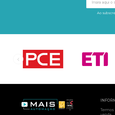
Ao subscre
INFOR
Termos 
venda