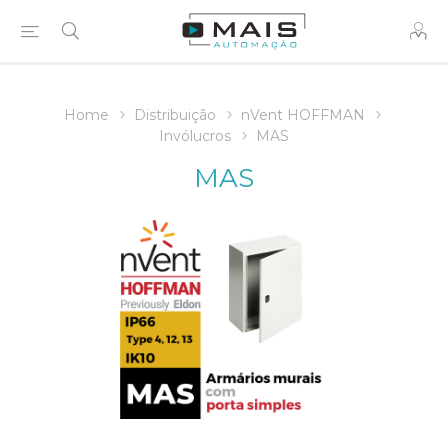
Home
Distribuição
nVent HOFFMAN
Invólucros
MAS
MAS