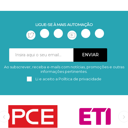
LIGUE-SE À MAIS AUTOMAÇÃO
Ao subscrever, receba e-mails com notícias, promoções e outras
Subscrever
Remover
informações pertinentes.
Li e aceito a
Política de privacidade