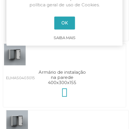
política geral de uso de Cookies.
Armário de instalação
na parede
ELMAS0352515
350x250x155
OK
SAIBA MAIS
Armário de instalação
na parede
ELMAS0403015
400x300x155