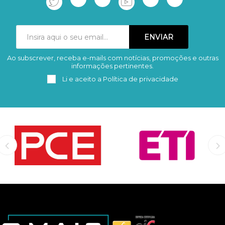
Ao subscrever, receba e-mails com notícias, promoções e outras
Subscrever
Remover
informações pertinentes.
Li e aceito a
Política de privacidade