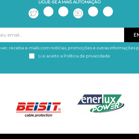
LIGUE-SE À MAIS AUTOMAÇÃO
ver, receba e-mails com notícias, promoções e outras informações p
Subscrever
Remover
Li e aceito a
Política de privacidade