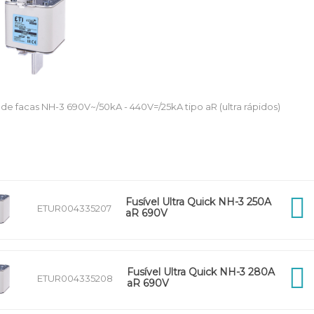
s de facas NH-3 690V~/50kA - 440V=/25kA tipo aR (ultra rápidos)
Fusível Ultra Quick NH-3 250A
ETUR004335207
aR 690V
Fusível Ultra Quick NH-3 280A
ETUR004335208
aR 690V