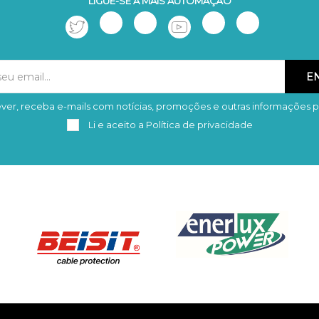
LIGUE-SE À MAIS AUTOMAÇÃO
ver, receba e-mails com notícias, promoções e outras informações p
Subscrever
Remover
Li e aceito a
Política de privacidade