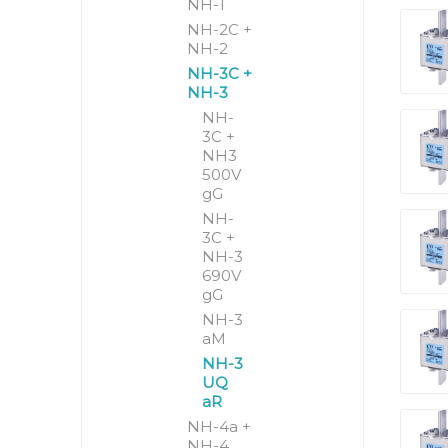
NH-1
NH-2C +
NH-2
NH-3C +
NH-3
NH-
3C +
NH3
500V
gG
NH-
3C +
NH-3
690V
gG
NH-3
aM
NH-3
UQ
aR
NH-4a +
NH-4