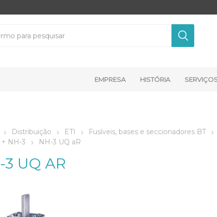
EMPRESA
HISTÓRIA
SERVIÇO
Distribuição
ETI
Fusíveis, bases e seccionadores BT
 + NH-3
NH-3 UQ aR
-3 UQ AR