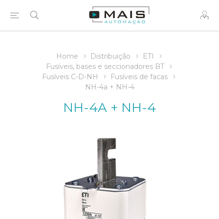
Home
Distribuição
ETI
Fusíveis, bases e seccionadores BT
Fusíveis C-D-NH
Fusíveis de facas
NH-4a + NH-4
NH-4A + NH-4