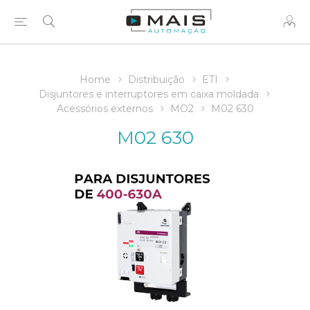
Home
Distribuição
ETI
Disjuntores e interruptores em caixa moldada
Acessórios externos
MO2
M02 630
M02 630