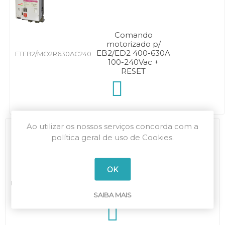
Comando
motorizado p/
EB2/ED2 400-630A
ETEB2/MO2R630AC240
100-240Vac +
RESET
Ao utilizar os nossos serviços concorda com a
política geral de uso de Cookies.
Comando
OK
motorizado p/
ETEB2/MO2R630DC24
EB2/ED2 400-630A
SAIBA MAIS
24Vdc + RESET