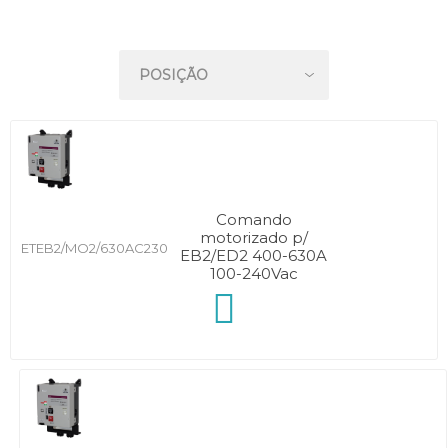
Comando
motorizado p/
ETEB2/MO2/630AC230
EB2/ED2 400-630A
100-240Vac