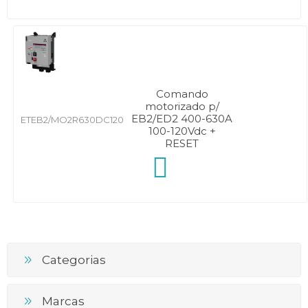
Comando
motorizado p/
EB2/ED2 400-630A
ETEB2/MO2R630DC120
100-120Vdc +
RESET
Categorias
Marcas