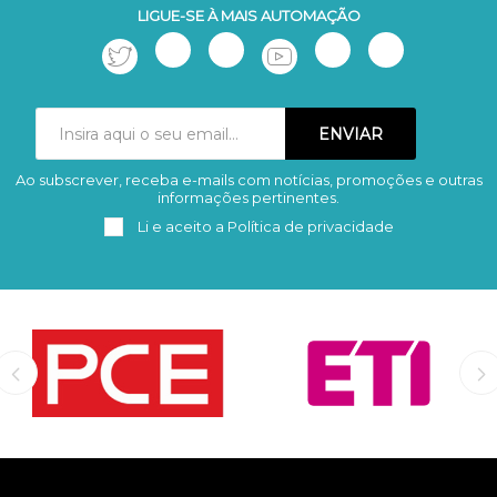
LIGUE-SE À MAIS AUTOMAÇÃO
Ao subscrever, receba e-mails com notícias, promoções e outras
Subscrever
Remover
informações pertinentes.
Li e aceito a
Política de privacidade