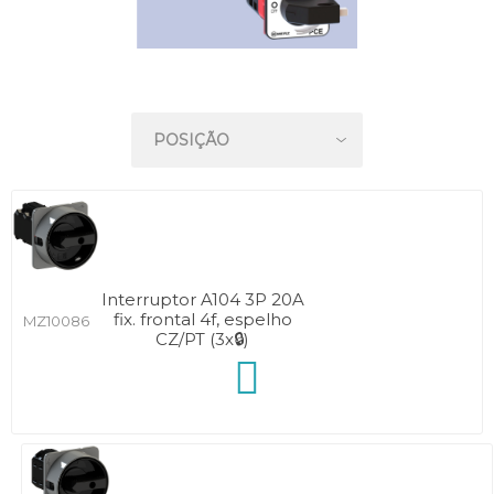
Interruptor A104 3P 20A
fix. frontal 4f, espelho
MZ10086
CZ/PT (3x🔒)