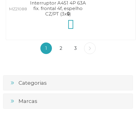
Interruptor A451 4P 63A
fix. frontal 4f, espelho
MZ21088
CZ/PT (3x🔒)
1
2
3
Categorias
Marcas