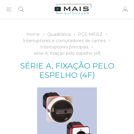
Home
Quadrística
PCE-MERZ
Interruptores e comutadores de cames
Interruptores principais
série A, fixação pelo espelho (4f)
SÉRIE A, FIXAÇÃO PELO
ESPELHO (4F)