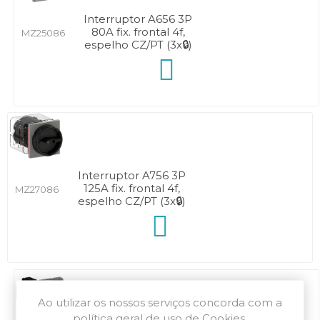
Interruptor A656 3P
80A fix. frontal 4f,
MZ25086
espelho CZ/PT (3x🔒)
Interruptor A756 3P
125A fix. frontal 4f,
MZ27086
espelho CZ/PT (3x🔒)
Ao utilizar os nossos serviços concorda com a
política geral de uso de Cookies.