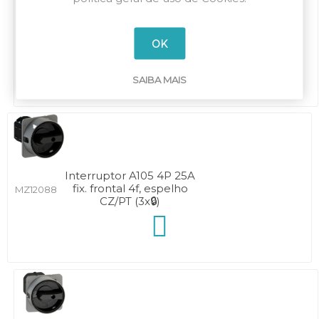
Interruptor A104 4P 20A
fix. frontal 4f, espelho
MZ10088
OK
CZ/PT (3x🔒)
SAIBA MAIS
Interruptor A105 4P 25A
fix. frontal 4f, espelho
MZ12088
CZ/PT (3x🔒)