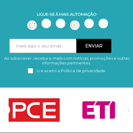
LIGUE-SE À MAIS AUTOMAÇÃO
Ao subscrever, receba e-mails com notícias, promoções e outras
Subscrever
Remover
informações pertinentes.
Li e aceito a
Política de privacidade