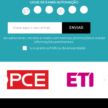
LIGUE-SE À MAIS AUTOMAÇÃO
Ao subscrever, receba e-mails com notícias, promoções e outras
Subscrever
Remover
informações pertinentes.
Li e aceito a
Política de privacidade