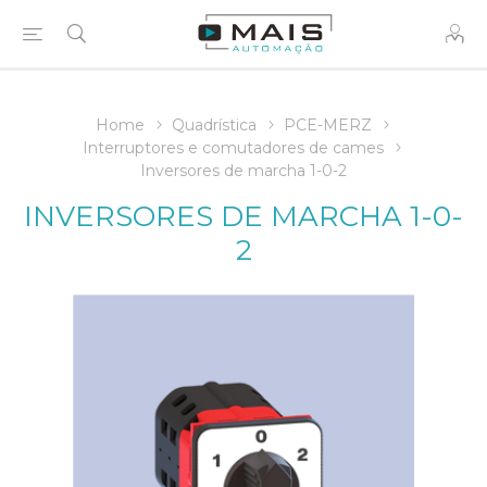
Home
Quadrística
PCE-MERZ
Interruptores e comutadores de cames
Inversores de marcha 1-0-2
INVERSORES DE MARCHA 1-0-
2