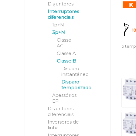
Disjuntores
Interruptores
diferenciais
1p+N
3p+N
Classe
AC
o tempo
Classe A
Classe B
Disparo
instantâneo
Disparo
temporizado
Acessórios
EFI
Disjuntores
diferenciais
Inversores de
linha
Interruptores