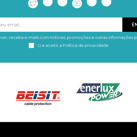
ver, receba e-mails com notícias, promoções e outras informações p
Subscrever
Remover
Li e aceito a
Política de privacidade