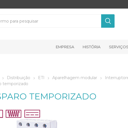
EMPRESA
HISTÓRIA
SERVIÇO
Distribuição
ETI
Aparelhagem modular
Interruptore
o temporizado
SPARO TEMPORIZADO