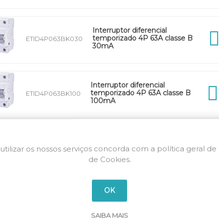
Interruptor diferencial
temporizado 4P 63A classe B
ETID4P063BK030
30mA
Interruptor diferencial
temporizado 4P 63A classe B
ETID4P063BK100
100mA
Interruptor diferencial
temporizado 4P 63A classe B
utilizar os nossos serviços concorda com a política geral de
ETID4P063BK300
300mA
de Cookies.
OK
SAIBA MAIS