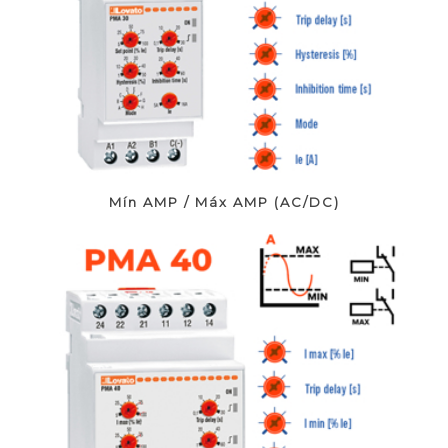
Mín AMP / Máx AMP (AC/DC)