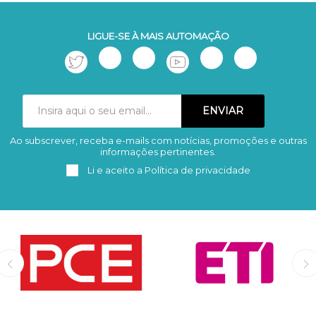
LIGUE-SE À MAIS AUTOMAÇÃO
Ao subscrever, receba e-mails com notícias, promoções e outras
Subscrever
Remover
informações pertinentes.
Li e aceito a
Política de privacidade