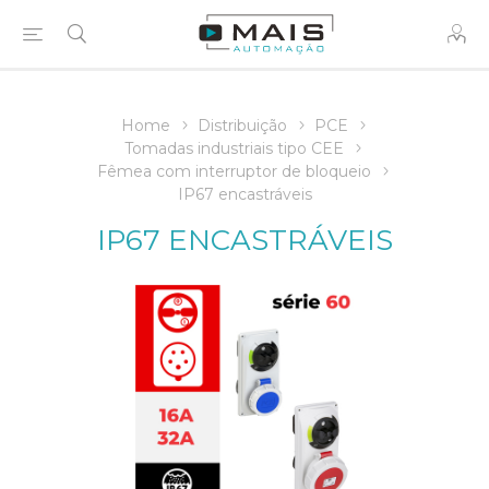
Home
Distribuição
PCE
Tomadas industriais tipo CEE
Fêmea com interruptor de bloqueio
IP67 encastráveis
IP67 ENCASTRÁVEIS