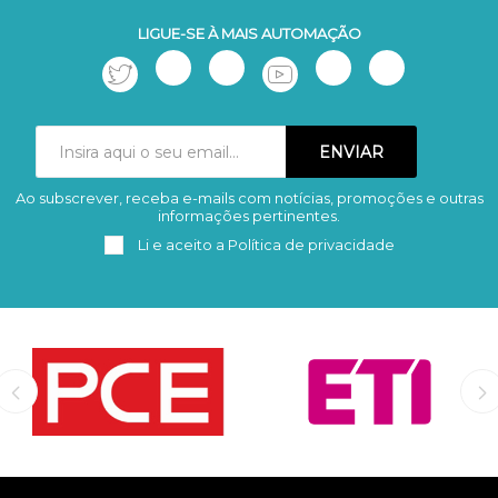
LIGUE-SE À MAIS AUTOMAÇÃO
Ao subscrever, receba e-mails com notícias, promoções e outras
Subscrever
Remover
informações pertinentes.
Li e aceito a
Política de privacidade