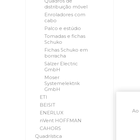
Quadros de
distribuição móvel
Enroladores com
cabo
Palco e estúdio
Tomadas e fichas
Schuko
Fichas Schuko em
borracha
Sälzer Electric
GmbH
Moser
Systemelektrik
GmbH
ETI
BEISIT
Ao 
ENERLUX
nVent HOFFMAN
CAHORS
Quadrística