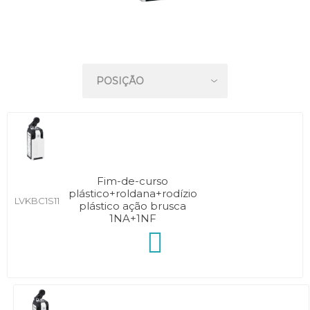
Fim-de-curso
plástico+roldana+rodízio
LVKBC1S11
plástico ação brusca
1NA+1NF