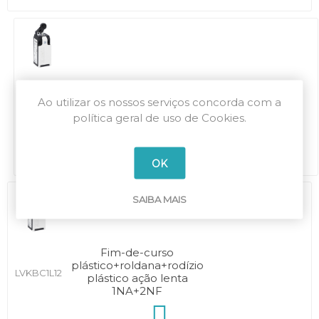
Fim-de-curso
plástico+roldana+rodízio
Ao utilizar os nossos serviços concorda com a
LVKBC1L20
plástico ação lenta 2NA
política geral de uso de Cookies.
OK
SAIBA MAIS
Fim-de-curso
plástico+roldana+rodízio
LVKBC1L12
plástico ação lenta
1NA+2NF