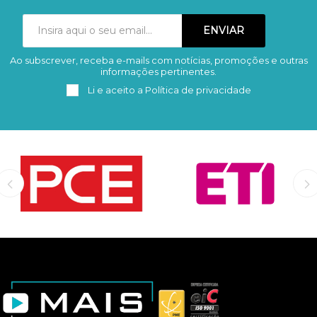
Ao subscrever, receba e-mails com notícias, promoções e outras
Subscrever
Remover
informações pertinentes.
Li e aceito a
Política de privacidade