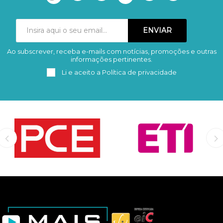
Ao subscrever, receba e-mails com notícias, promoções e outras
Subscrever
Remover
informações pertinentes.
Li e aceito a
Política de privacidade