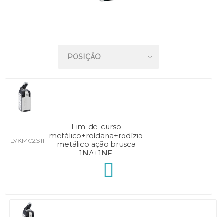
Fim-de-curso
metálico+roldana+rodízio
LVKMC2S11
metálico ação brusca
1NA+1NF