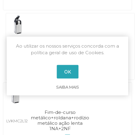
Fim-de-curso
Ao utilizar os nossos serviços concorda com a
metálico+roldana+rodízio
LVKMC2L20
política geral de uso de Cookies.
metálico ação lenta 2NA
OK
SAIBA MAIS
Fim-de-curso
metálico+roldana+rodízio
LVKMC2L12
metálico ação lenta
1NA+2NF