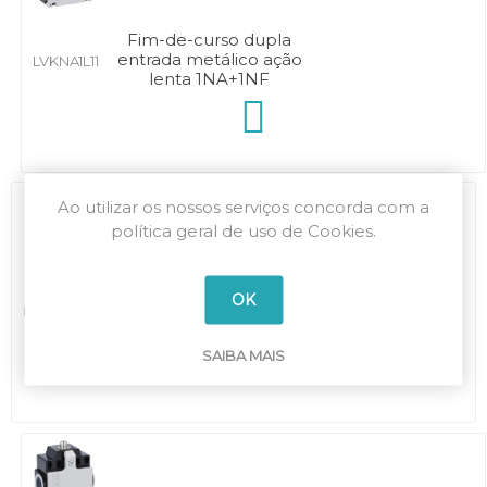
Fim-de-curso dupla
entrada metálico ação
LVKNA1L11
lenta 1NA+1NF
Ao utilizar os nossos serviços concorda com a
política geral de uso de Cookies.
Fim-de-curso dupla
OK
entrada metálico ação
LVKNA1L02
lenta 2NF
SAIBA MAIS