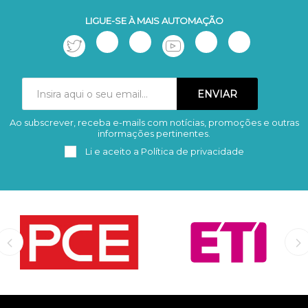
LIGUE-SE À MAIS AUTOMAÇÃO
Ao subscrever, receba e-mails com notícias, promoções e outras
Subscrever
Remover
informações pertinentes.
Li e aceito a
Política de privacidade