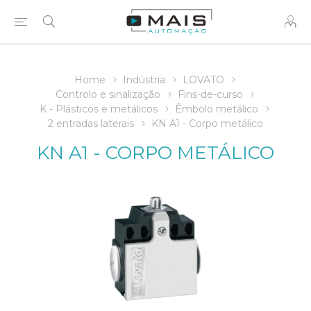
Home
Indústria
LOVATO
Controlo e sinalização
Fins-de-curso
K - Plásticos e metálicos
Êmbolo metálico
2 entradas laterais
KN A1 - Corpo metálico
KN A1 - CORPO METÁLICO