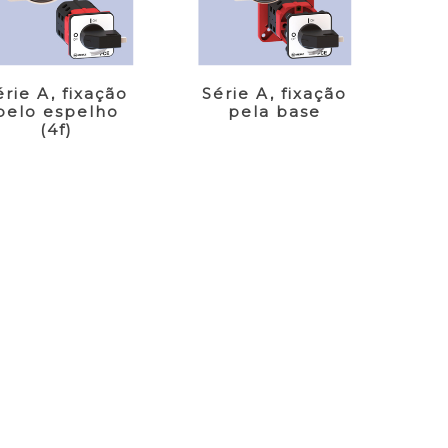
érie A, fixação
Série A, fixação
pelo espelho
pela base
(4f)