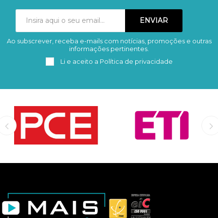
Ao subscrever, receba e-mails com notícias, promoções e outras
Subscrever
Remover
informações pertinentes.
Li e aceito a
Política de privacidade