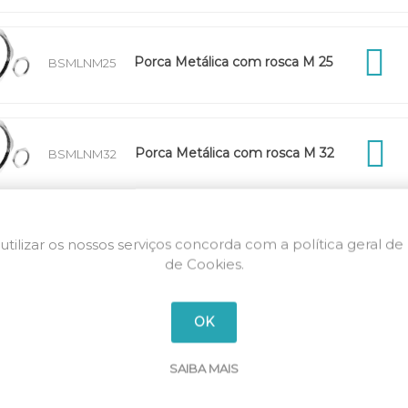
Porca Metálica com rosca M 25
BSMLNM25
Porca Metálica com rosca M 32
BSMLNM32
utilizar os nossos serviços concorda com a política geral de
Porca Metálica com rosca M 40
BSMLNM40
de Cookies.
OK
Porca Metálica com rosca M 50
BSMLNM50
SAIBA MAIS