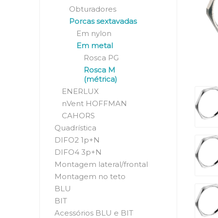
Obturadores
Porcas sextavadas
Em nylon
Em metal
Rosca PG
Rosca M
(métrica)
ENERLUX
nVent HOFFMAN
CAHORS
Quadrística
DIFO2 1p+N
DIFO4 3p+N
Montagem lateral/frontal
Montagem no teto
BLU
BIT
Acessórios BLU e BIT