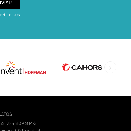
ertinentes.
ACTOS
+351 224 809 584/5
Vedras: +351 261 408