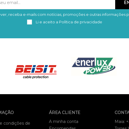
ver, receba e-mails com notícias, promoções e outras informações p
Subscrever
Remover
Li e aceito a
Política de privacidade
MAÇÃO
ÁREA CLIENTE
CONT
A minha conta
Maia: 
e condições de
Encomendas
Torres 