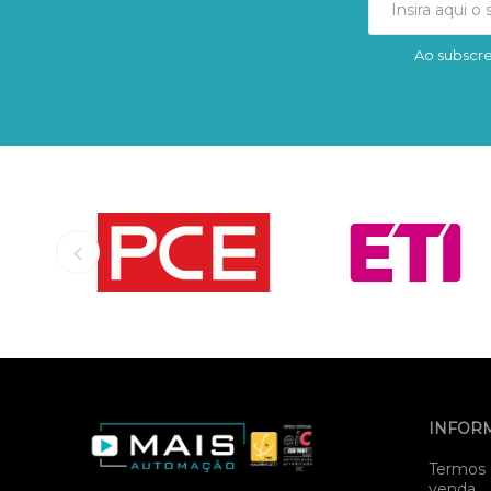
Ao subscre
INFOR
Termos 
venda