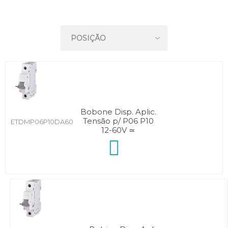
Bobone Disp. Aplic.
Tensão p/ P06 P10
ETDMP06P10DA60
12-60V ≃