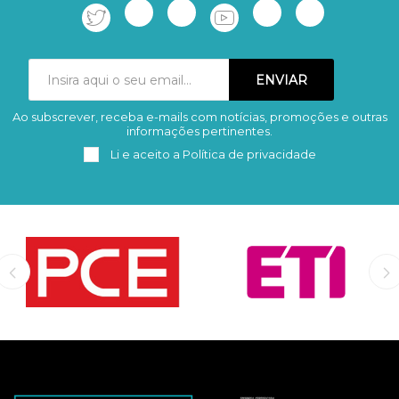
Ao subscrever, receba e-mails com notícias, promoções e outras
Subscrever
Remover
informações pertinentes.
Li e aceito a
Política de privacidade