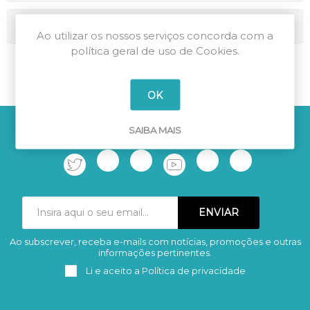
Marcas
Ao utilizar os nossos serviços concorda com a
política geral de uso de Cookies.
OK
SAIBA MAIS
LIGUE-SE À MAIS AUTOMAÇÃO
Ao subscrever, receba e-mails com notícias, promoções e outras
Subscrever
Remover
informações pertinentes.
Li e aceito a
Política de privacidade