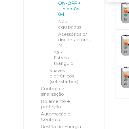
ON-OFF +
… + botão
0-I
Não
equipadas
Acessórios p/
discontactores
M
YΔ -
Estrela-
triângulo
Suaves
eletrónicos
(soft-starters)
Controlo e
sinalização
Isolamento e
proteção
Automação e
Controlo
Gestão de Energia