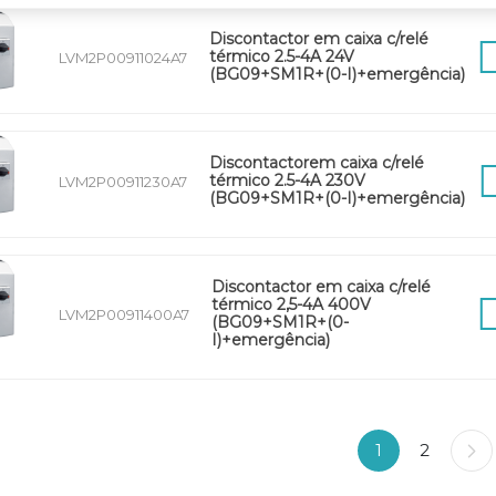
Discontactor em caixa c/relé
térmico 2.5-4A 24V
LVM2P00911024A7
(BG09+SM1R+(0-I)+emergência)
Discontactorem caixa c/relé
térmico 2.5-4A 230V
LVM2P00911230A7
(BG09+SM1R+(0-I)+emergência)
Discontactor em caixa c/relé
térmico 2,5-4A 400V
LVM2P00911400A7
(BG09+SM1R+(0-
I)+emergência)
1
2