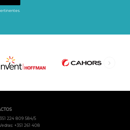
ertinentes.
ACTOS
+351 224 809 584/5
Vedras: +351 261 408