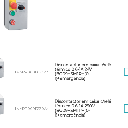
Discontactor em caixa c/relé
térmico 0,6-1A 24V
LVM2P00911024A4
(BG09+SM1R+(0-
I)+emergência)
Discontactor em caixa c/relé
térmico 0,6-1A 230V
LVM2P00911230A4
(BG09+SM1R+(0-
I)+emergência)