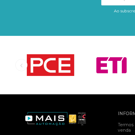
Ao subscre
INFOR
Termos 
venda