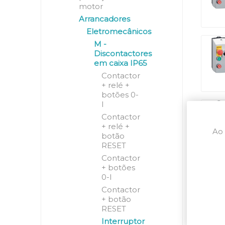
motor
Arrancadores
Eletromecânicos
M -
Discontactores
em caixa IP65
Contactor
+ relé +
botões 0-
I
Contactor
+ relé +
Ao 
botão
RESET
Contactor
+ botões
0-I
Contactor
+ botão
RESET
Interruptor