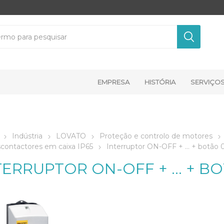
EMPRESA
HISTÓRIA
SERVIÇO
Indústria
LOVATO
Proteção e controlo de motores
scontactores em caixa IP65
Interruptor ON-OFF + … + botão 0
TERRUPTOR ON-OFF + … + BO