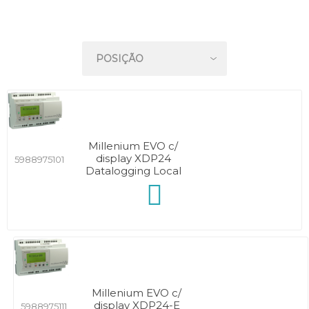
Millenium EVO c/
display XDP24
5988975101
Datalogging Local
Millenium EVO c/
display XDP24-E
5988975111