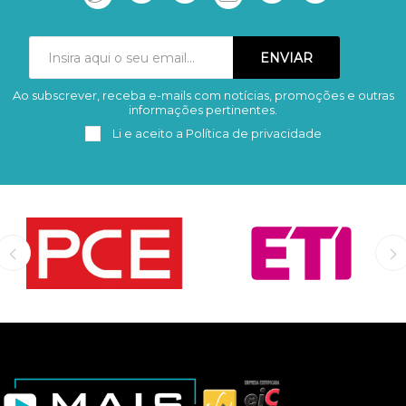
Ao subscrever, receba e-mails com notícias, promoções e outras
Subscrever
Remover
informações pertinentes.
Li e aceito a
Política de privacidade