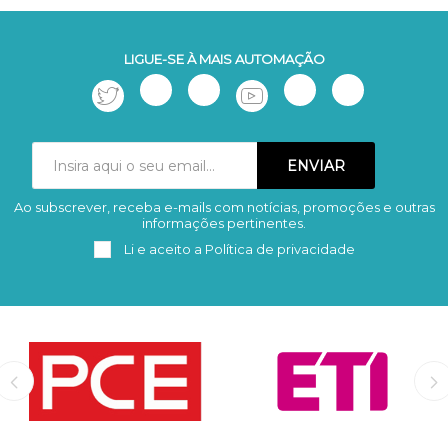
LIGUE-SE À MAIS AUTOMAÇÃO
Ao subscrever, receba e-mails com notícias, promoções e outras
Subscrever
Remover
informações pertinentes.
Li e aceito a
Política de privacidade