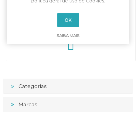
política geral de uso de Cookies.
OK
Relé térmico RFN82
regulação 60-82A
LVRFN828200
(BF40A-BF80A)
SAIBA MAIS
Categorias
Marcas