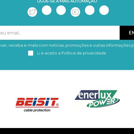
LIGUE-SE À MAIS AUTOMAÇÃO
ver, receba e-mails com notícias, promoções e outras informações p
Subscrever
Remover
Li e aceito a
Política de privacidade