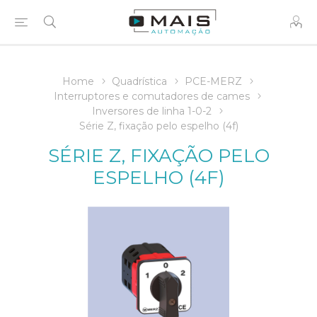
Home
Quadrística
PCE-MERZ
Interruptores e comutadores de cames
Inversores de linha 1-0-2
Série Z, fixação pelo espelho (4f)
SÉRIE Z, FIXAÇÃO PELO
ESPELHO (4F)