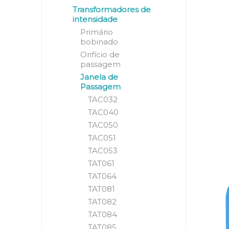
Transformadores de
intensidade
Primário
bobinado
Orifício de
passagem
Janela de
Passagem
TAC032
TAC040
TAC050
TAC051
TAC053
TAT061
TAT064
TAT081
TAT082
TAT084
TAT085