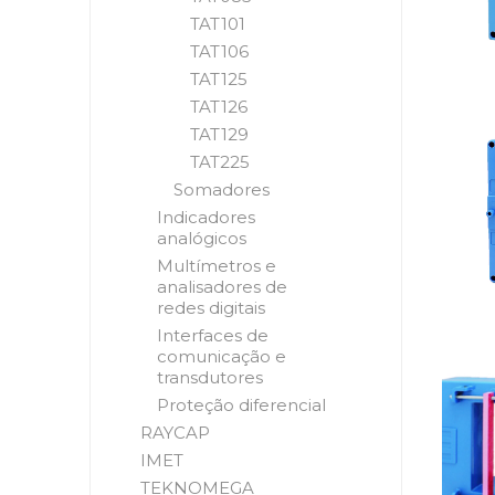
TAT101
TAT106
TAT125
TAT126
TAT129
TAT225
Somadores
Indicadores
analógicos
Multímetros e
analisadores de
redes digitais
Interfaces de
comunicação e
transdutores
Proteção diferencial
RAYCAP
IMET
TEKNOMEGA