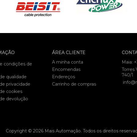
MAÇÃO
ÁREA CLIENTE
CONT
A minha conta
Maia: 
e condições de
Encomendas
Torres 
740/1
 de qualidade
Endereços
info@
 de privacidade
Carrinho de compras
 de cookies
 de devolução
Copyright © 2026 Mais Automação. Todos os direitos reserva