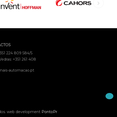
ACTOS
+351 224 809 584/5
Vedras: +351 261 408
mais-automacao.pt
dos.
web development
PontoPr