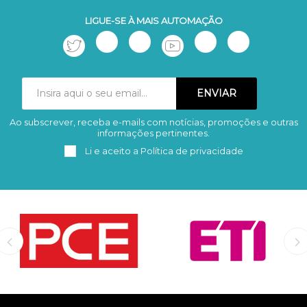
LIGUE-SE À MAIS AUTOMAÇÃO
Ao subscrever, receba e-mails com notícias, promoções e outras
Subscrever
Remover
informações pertinentes.
Li e aceito a
Política de privacidade