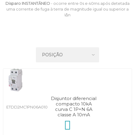
Disparo INSTANTÂNEO
- ocorre entre 0s e 40ms após detetada
uma corrente de fuga à terra de magnitude igual ou superior a
IΔn
Disjuntor diferencial
compacto 10kA
ETDD2MC1PN06A010
curva C 1P+N 6A
classe A 10mA