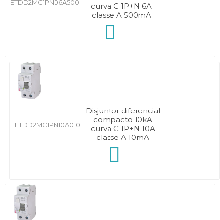
ETDD2MC1PN06A500
curva C 1P+N 6A
classe A 500mA
Disjuntor diferencial
compacto 10kA
ETDD2MC1PN10A010
curva C 1P+N 10A
classe A 10mA