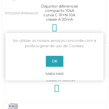
Disjuntor diferencial
compacto 10kA
ETDD2MC1PN10A030
curva C 1P+N 10A
classe A 30mA
Ao utilizar os nossos serviços concorda com a
política geral de uso de Cookies.
OK
Disjuntor diferencial
compacto 10kA
SAIBA MAIS
ETDD2MC1PN10A100
curva C 1P+N 16A
classe A 100mA