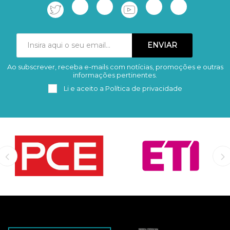
Ao subscrever, receba e-mails com notícias, promoções e outras
Subscrever
Remover
informações pertinentes.
Li e aceito a
Política de privacidade