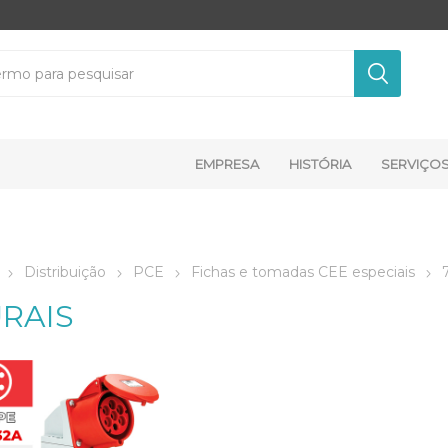
EMPRESA
HISTÓRIA
SERVIÇO
Distribuição
PCE
Fichas e tomadas CEE especiais
RAIS