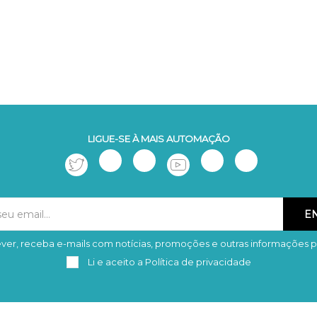
LIGUE-SE À MAIS AUTOMAÇÃO
ver, receba e-mails com notícias, promoções e outras informações p
Subscrever
Remover
Li e aceito a
Política de privacidade