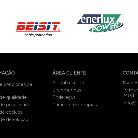
MAÇÃO
ÁREA CLIENTE
CONT
A minha conta
Maia: 
e condições de
Encomendas
Torres 
740/1
 de qualidade
Endereços
info@
 de privacidade
Carrinho de compras
 de cookies
 de devolução