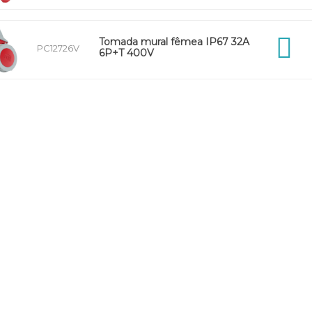
Tomada mural fêmea IP67 32A
PC12726V
6P+T 400V