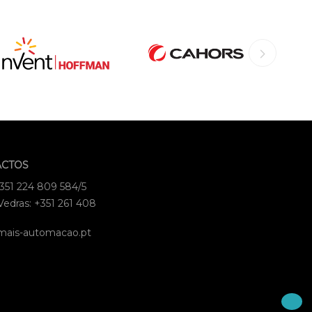
ACTOS
+351 224 809 584/5
Vedras: +351 261 408
mais-automacao.pt