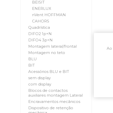
BEISIT
ENERLUX
nVent HOFFMAN
CAHORS
Quadrística
DIFO2 1p+N
DIFO4 3p+N
Montagem lateral/frontal
Ao 
Montagem no teto
BLU
BIT
Acessórios BLU e BIT
sem display
com display
Blocos de contactos
auxiliares montagem Lateral
Encravamentos mecânicos
Dispositivo de retenção
mecânica