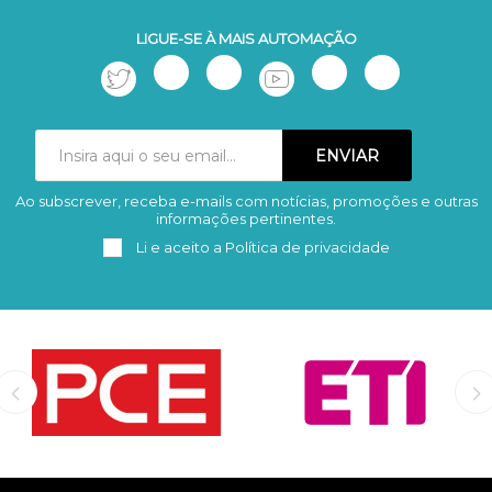
LIGUE-SE À MAIS AUTOMAÇÃO
Ao subscrever, receba e-mails com notícias, promoções e outras
Subscrever
Remover
informações pertinentes.
Li e aceito a
Política de privacidade