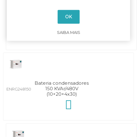
Bateria condensadores
OK
120 KVAr/480V
ENRG248120
(10+20+3x30)
SAIBA MAIS
Bateria condensadores
150 KVAr/480V
ENRG248150
(10+20+4x30)