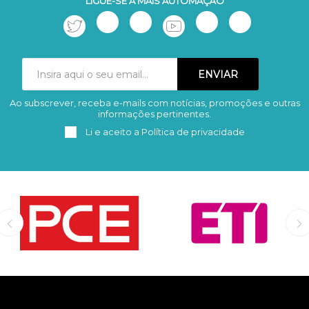
LIGUE-SE À MAIS AUTOMAÇÃO
Ao subscrever, receba e-mails com notícias, promoções e outras
Subscrever
Remover
informações pertinentes.
Li e aceito a
Política de privacidade