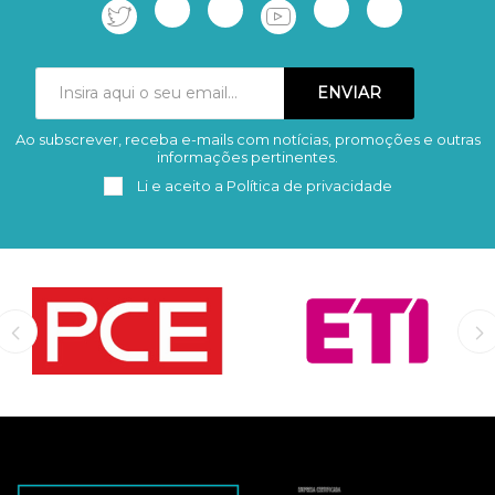
Ao subscrever, receba e-mails com notícias, promoções e outras
Subscrever
Remover
informações pertinentes.
Li e aceito a
Política de privacidade