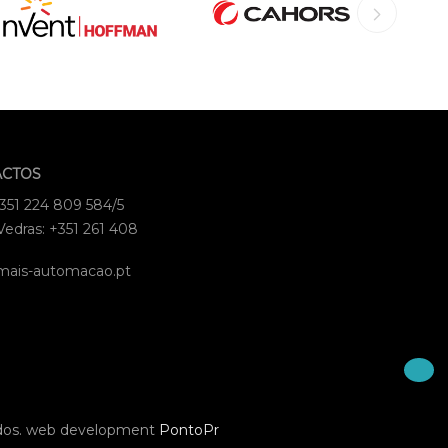
ACTOS
+351 224 809 584/5
Vedras: +351 261 408
mais-automacao.pt
dos.
web development
PontoPr