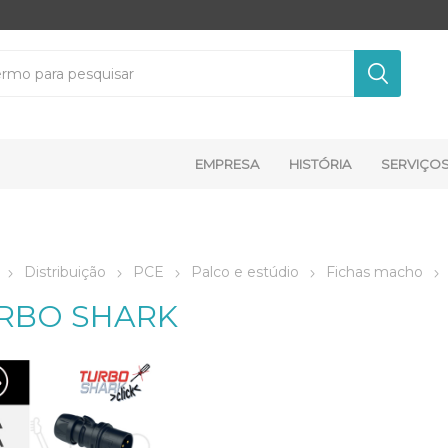
EMPRESA
HISTÓRIA
SERVIÇO
Distribuição
PCE
Palco e estúdio
Fichas macho
RBO SHARK