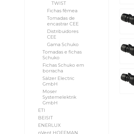
TWIST
Fichas fêmea
Tomadas de
encastrar CEE
Distribuidores
CEE
Gama Schuko
Tomadas e fichas
Schuko
Fichas Schuko em
borracha
Sälzer Electric
GmbH
Moser
Systemelektrik
GmbH
ETI
BEISIT
ENERLUX
nVent HOFFMAN