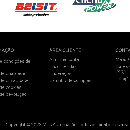
MAÇÃO
ÁREA CLIENTE
CONT
A minha conta
Maia: 
e condições de
Encomendas
Torres 
740/1
 de qualidade
Endereços
info@
 de privacidade
Carrinho de compras
 de cookies
 de devolução
Copyright © 2026 Mais Automação. Todos os direitos reserva