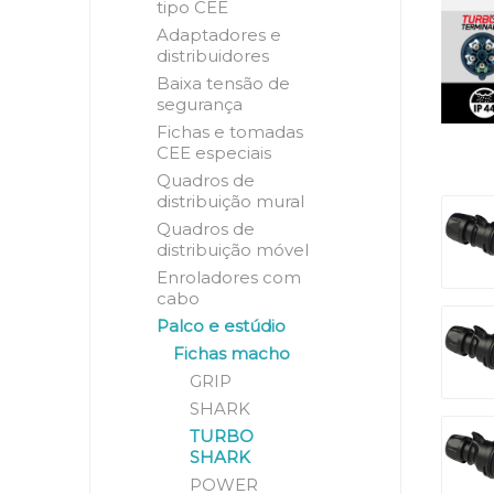
tipo CEE
Adaptadores e
distribuidores
Baixa tensão de
segurança
Fichas e tomadas
CEE especiais
Quadros de
distribuição mural
Quadros de
distribuição móvel
Enroladores com
cabo
Palco e estúdio
Fichas macho
GRIP
SHARK
TURBO
SHARK
POWER